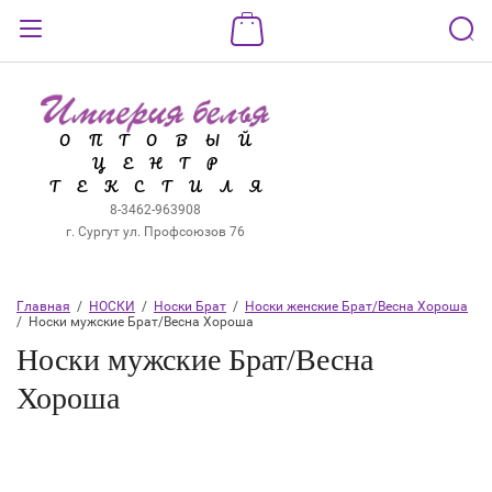
Назад
ВХОД В КАБИНЕТ
ОПТОВЫЙ
ЦЕНТР
Логин:
ТЕКСТИЛЯ
8-3462-963908
г. Сургут ул. Профсоюзов 76
Пароль:
Главная
  /  
НОСКИ
  /  
Носки Брат
  /  
Носки женские Брат/Весна Хороша
Забыли пароль?
/  Носки мужские Брат/Весна Хороша
Носки мужские Брат/Весна
ВОЙТИ
Хороша
Регистрация